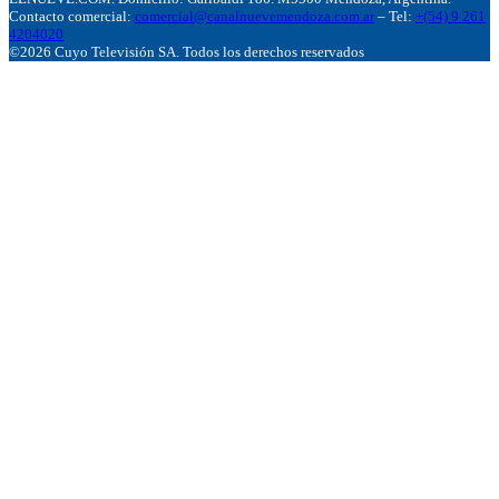
Contacto comercial:
comercial@canalnuevemendoza.com.ar
– Tel:
+(54) 9 261
4204020
©2026 Cuyo Televisión SA. Todos los derechos reservados