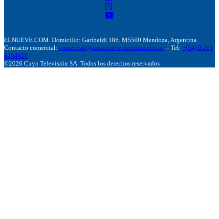
ELNUEVE.COM. Domicillo: Garibaldi 186. M5500 Mendoza, Argentina.
Contacto comercial:
comercial@canalnuevemendoza.com.ar
– Tel:
+(54) 9 261
4204020
©2026 Cuyo Televisión SA. Todos los derechos reservados