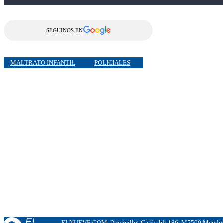
SEGUINOS EN
MALTRATO INFANTIL
POLICIALES
ELNUEVE.COM. Domicillo: Garibaldi 186. M5500 Mendoza