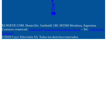
ELNUEVE.COM. Domicillo: Garibaldi 186. M5500 Mendoza, Argentina.
Contacto comercial:
comercial@canalnuevemendoza.com.ar
– Tel:
+(54) 9 261
4204020
©2026 Cuyo Televisión SA. Todos los derechos reservados