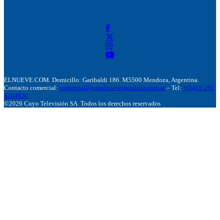
ELNUEVE.COM. Domicillo: Garibaldi 186. M5500 Mendoza, Argentina.
Contacto comercial:
comercial@canalnuevemendoza.com.ar
– Tel:
+(54) 9 261
4204020
©2026 Cuyo Televisión SA. Todos los derechos reservados