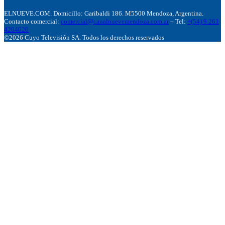
ELNUEVE.COM. Domicillo: Garibaldi 186. M5500 Mendoza, Argentina.
Contacto comercial:
comercial@canalnuevemendoza.com.ar
– Tel:
+(54) 9 261
4204020
©2026 Cuyo Televisión SA. Todos los derechos reservados