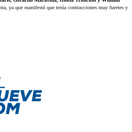
staris, Gerardo Maravilla, Gisela Troncoso y William
enta, ya que manifestó que tenía contracciones muy fuertes y