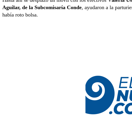
Hasta ahí se desplazó un móvil con los efectivos V
aleria U
Aguilar, de la Subcomisaría Conde
, ayudaron a la parturi
había roto bolsa.