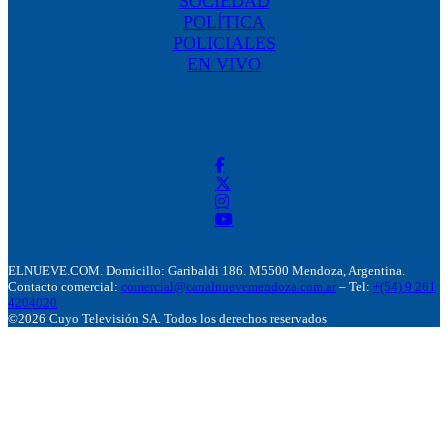
SOCIEDAD
POLÍTICA
POLICIALES
EN VIVO
ELNUEVE.COM. Domicillo: Garibaldi 186. M5500 Mendoza, Argentina.
Contacto comercial:
comercial@canalnuevemendoza.com.ar
– Tel:
+(54) 9 261
4204020
©2026 Cuyo Televisión SA. Todos los derechos reservados