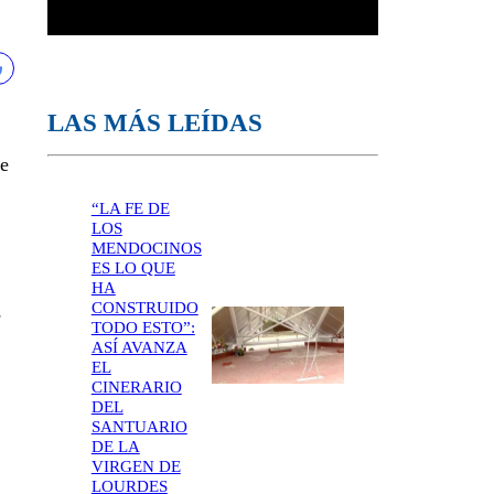
LAS MÁS LEÍDAS
ue
“LA FE DE
LOS
MENDOCINOS
ES LO QUE
HA
CONSTRUIDO
e
TODO ESTO”:
ASÍ AVANZA
EL
CINERARIO
DEL
SANTUARIO
DE LA
VIRGEN DE
LOURDES