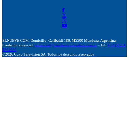
ELNUEVE.COM. Domicillo: Garibaldi 186. M5500 Mendoza, Argentina.
Contacto comercial:
comercial@canalnuevemendoza.com.ar
– Tel:
+(54) 9 261
4204020
©2026 Cuyo Televisión SA. Todos los derechos reservados