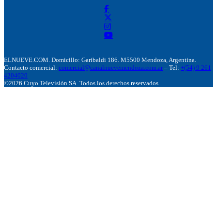
ELNUEVE.COM. Domicillo: Garibaldi 186. M5500 Mendoza, Argentina.
Contacto comercial:
comercial@canalnuevemendoza.com.ar
– Tel:
+(54) 9 261
4204020
©2026 Cuyo Televisión SA. Todos los derechos reservados