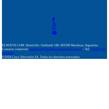
ELNUEVE.COM. Domicillo: Garibaldi 186. M5500 Mendoza, Argentina.
Contacto comercial:
comercial@canalnuevemendoza.com.ar
– Tel:
+(54) 9 261
4204020
©2026 Cuyo Televisión SA. Todos los derechos reservados