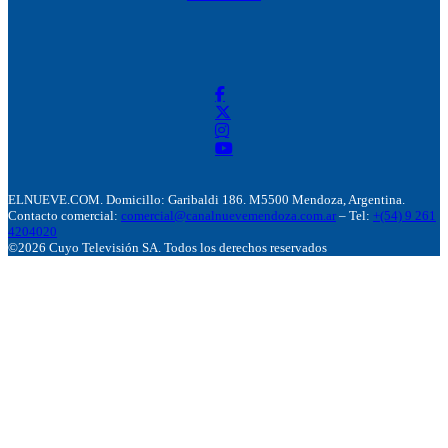
ELNUEVE.COM. Domicillo: Garibaldi 186. M5500 Mendoza, Argentina.
Contacto comercial:
comercial@canalnuevemendoza.com.ar
– Tel:
+(54) 9 261
4204020
©2026 Cuyo Televisión SA. Todos los derechos reservados