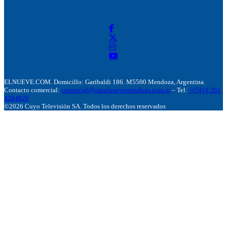
ELNUEVE.COM. Domicillo: Garibaldi 186. M5500 Mendoza, Argentina.
Contacto comercial:
comercial@canalnuevemendoza.com.ar
– Tel:
+(54) 9 261
4204020
©2026 Cuyo Televisión SA. Todos los derechos reservados