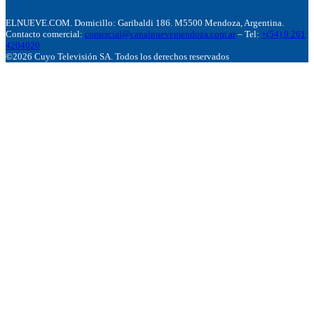
ELNUEVE.COM. Domicillo: Garibaldi 186. M5500 Mendoza, Argentina.
Contacto comercial:
comercial@canalnuevemendoza.com.ar
– Tel:
+(54) 9 261
4204020
©2026 Cuyo Televisión SA. Todos los derechos reservados