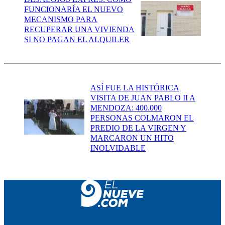
FUNCIONARÍA EL NUEVO
MECANISMO PARA
RECUPERAR UNA VIVIENDA
SI NO PAGAN EL ALQUILER
ASÍ FUE LA HISTÓRICA
VISITA DE JUAN PABLO II A
MENDOZA: 400.000
PERSONAS COLMARON EL
PREDIO DE LA VIRGEN Y
MARCARON UN HITO
INOLVIDABLE