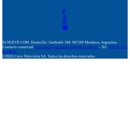
ELNUEVE.COM. Domicillo: Garibaldi 186. M5500 Mendoza, Argentina.
Contacto comercial:
comercial@canalnuevemendoza.com.ar
– Tel:
+(54) 9 261
4204020
©2026 Cuyo Televisión SA. Todos los derechos reservados