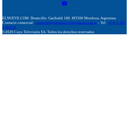
ELNUEVE.COM. Domicillo: Garibaldi 186. M5500 Mendoza, Argentina.
Contacto comercial:
comercial@canalnuevemendoza.com.ar
– Tel:
+(54) 9 261
4204020
©2026 Cuyo Televisión SA. Todos los derechos reservados