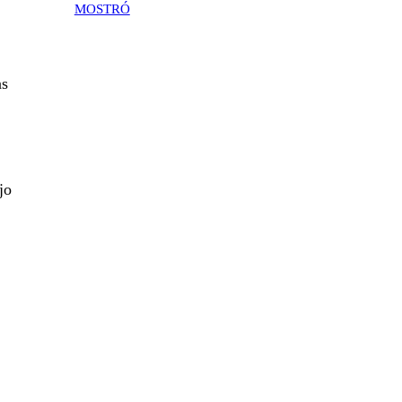
MOSTRÓ
as
jo