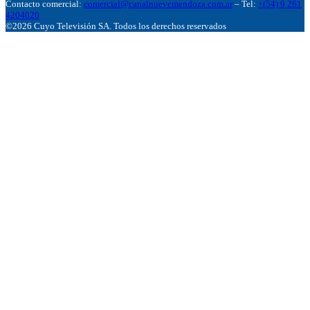
Contacto comercial:
comercial@canalnuevemendoza.com.ar
– Tel:
+(54) 9 261
4204020
©2026 Cuyo Televisión SA. Todos los derechos reservados