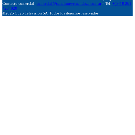
Contacto comercial:
comercial@canalnuevemendoza.com.ar
– Tel:
+(54) 9 261
4204020
©2026 Cuyo Televisión SA. Todos los derechos reservados