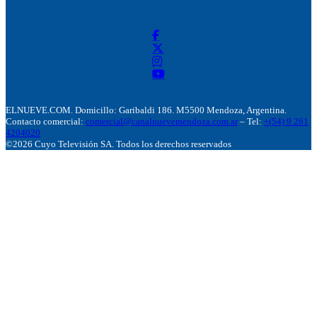
ELNUEVE.COM. Domicillo: Garibaldi 186. M5500 Mendoza, Argentina.
Contacto comercial:
comercial@canalnuevemendoza.com.ar
– Tel:
+(54) 9 261
4204020
©2026 Cuyo Televisión SA. Todos los derechos reservados