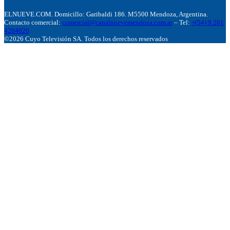
ELNUEVE.COM. Domicillo: Garibaldi 186. M5500 Mendoza, Argentina.
Contacto comercial:
comercial@canalnuevemendoza.com.ar
– Tel:
+(54) 9 261
4204020
©2026 Cuyo Televisión SA. Todos los derechos reservados