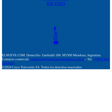
EN VIVO
ELNUEVE.COM. Domicillo: Garibaldi 186. M5500 Mendoza, Argentina.
Contacto comercial:
comercial@canalnuevemendoza.com.ar
– Tel:
+(54) 9 261
4204020
©2026 Cuyo Televisión SA. Todos los derechos reservados