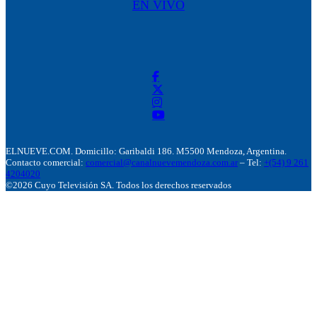
EN VIVO
ELNUEVE.COM. Domicillo: Garibaldi 186. M5500 Mendoza, Argentina.
Contacto comercial:
comercial@canalnuevemendoza.com.ar
– Tel:
+(54) 9 261
4204020
©2026 Cuyo Televisión SA. Todos los derechos reservados