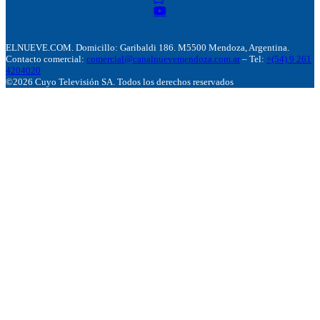
ELNUEVE.COM. Domicillo: Garibaldi 186. M5500 Mendoza, Argentina.
Contacto comercial:
comercial@canalnuevemendoza.com.ar
– Tel:
+(54) 9 261
4204020
©2026 Cuyo Televisión SA. Todos los derechos reservados