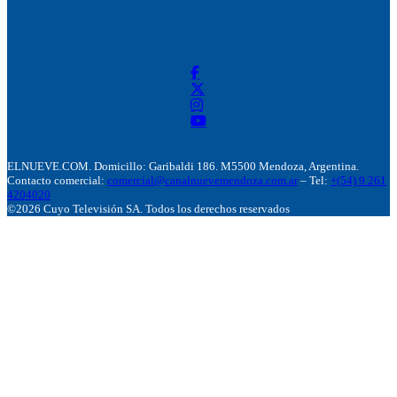
ELNUEVE.COM. Domicillo: Garibaldi 186. M5500 Mendoza, Argentina.
Contacto comercial:
comercial@canalnuevemendoza.com.ar
– Tel:
+(54) 9 261
4204020
©2026 Cuyo Televisión SA. Todos los derechos reservados