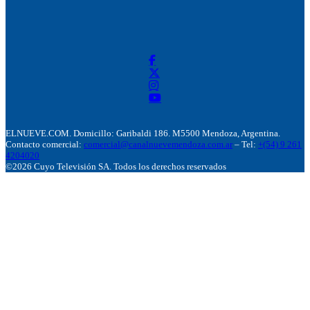
ELNUEVE.COM. Domicillo: Garibaldi 186. M5500 Mendoza, Argentina.
Contacto comercial:
comercial@canalnuevemendoza.com.ar
– Tel:
+(54) 9 261
4204020
©2026 Cuyo Televisión SA. Todos los derechos reservados