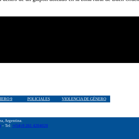
IERO 9
POLICIALES
VIOLENCIA DE GÉNERO
, Argentina.
r
– Tel:
+(54) 9 261 4204020