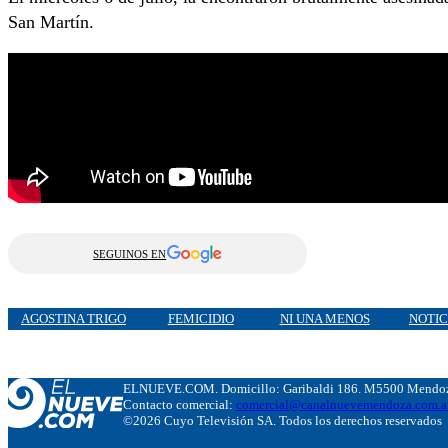
San Martín.
SEGUINOS EN
AGOSTINA TRIGO
FEMICIDIO
NI UNA MENOS
NOTIC
ELNUEVE.COM. Domicillo: Garibaldi 186. M5500 Mendoza
Contacto comercial:
comercial@canalnuevemendoza.com.a
©2026 Cuyo Televisión SA. Todos los derechos reservados