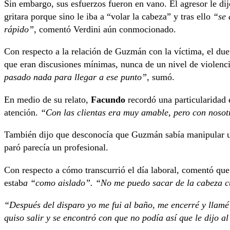
Sin embargo, sus esfuerzos fueron en vano. El agresor le di
gritara porque sino le iba a “volar la cabeza” y tras ello
“se 
rápido”
, comentó Verdini aún conmocionado.
Con respecto a la relación de Guzmán con la víctima, el du
que eran discusiones mínimas, nunca de un nivel de violenci
pasado nada para llegar a ese punto”,
sumó.
En medio de su relato,
Facundo
recordó una particularidad e
atención.
“Con las clientas era muy amable, pero con nosot
También dijo que desconocía que Guzmán sabía manipular un 
paró parecía un profesional.
Con respecto a cómo transcurrió el día laboral, comentó que
estab
a “como aislado”. “No me puedo sacar de la cabeza c
“Después del disparo yo me fui al baño, me encerré y llamé 
quiso salir y se encontró con que no podía así que le dijo a