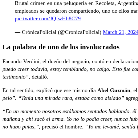
Brutal crimen en una peluquería en Recoleta, Argentin
empleados se quedaron compartiendo, uno de ellos mat
pic.twitter.com/JQfwHh8C79
— CrónicaPolicial (@CronicaPolicial)
March 21, 202
La palabra de uno de los involucrados
Facundo Verdini, el dueño del negocio, contó en declaracio
puedo creer todavía, estoy temblando, no caigo. Esto fue co
testimonio”,
detalló.
En tal sentido, explicó que ese mismo día
Abel Guzmán
, e
pelo”. “Tenía una mirada rara, estaba como aislado”
agreg
“En un momento nosotros estábamos sentados hablando, él s
mañana y ahí sacó el arma. Yo no lo podía creer, nunca hu
no hubo piñas,”,
precisó el hombre.
“Yo me levanté, sentía f