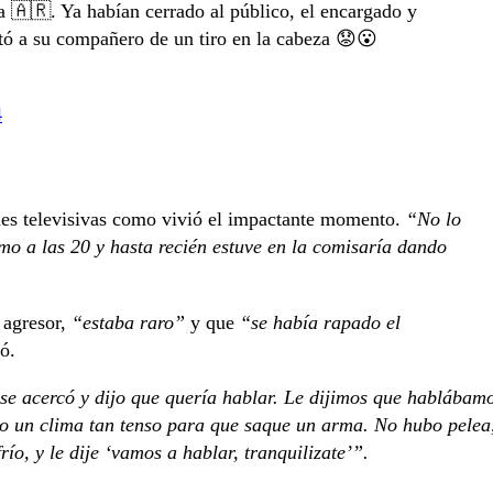
a 🇦🇷. Ya habían cerrado al público, el encargado y
ó a su compañero de un tiro en la cabeza 😟😮
4
nes televisivas como vivió el impactante momento.
“No lo
mo a las 20 y hasta recién estuve en la comisaría dando
l agresor,
“estaba raro”
y que
“se había rapado el
ó.
e acercó y dijo que quería hablar. Le dijimos que hablábam
bo un clima tan tenso para que saque un arma. No hubo pelea
río, y le dije ‘vamos a hablar, tranquilizate’”.