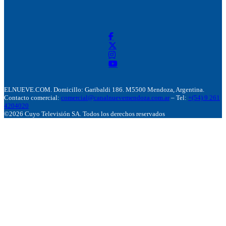
ELNUEVE.COM. Domicillo: Garibaldi 186. M5500 Mendoza, Argentina.
Contacto comercial:
comercial@canalnuevemendoza.com.ar
– Tel:
+(54) 9 261
4204020
©2026 Cuyo Televisión SA. Todos los derechos reservados