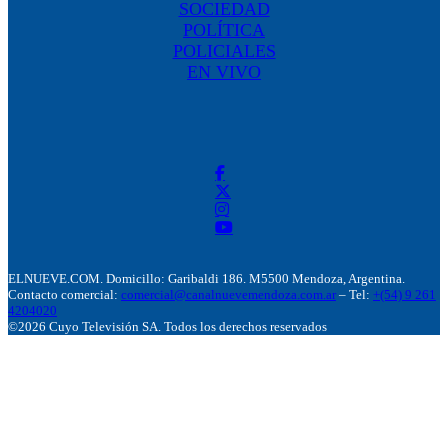
SOCIEDAD
POLÍTICA
POLICIALES
EN VIVO
ELNUEVE.COM. Domicillo: Garibaldi 186. M5500 Mendoza, Argentina.
Contacto comercial:
comercial@canalnuevemendoza.com.ar
– Tel:
+(54) 9 261
4204020
©2026 Cuyo Televisión SA. Todos los derechos reservados