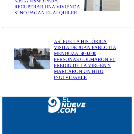
MECANISMO PARA
RECUPERAR UNA VIVIENDA
SI NO PAGAN EL ALQUILER
ASÍ FUE LA HISTÓRICA
VISITA DE JUAN PABLO II A
MENDOZA: 400.000
PERSONAS COLMARON EL
PREDIO DE LA VIRGEN Y
MARCARON UN HITO
INOLVIDABLE