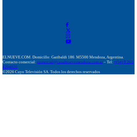
ELNUEVE.COM. Domicillo: Garibaldi 186. M5500 Mendoza, Argentina.
Contacto comercial:
comercial@canalnuevemendoza.com.ar
– Tel:
+(54) 9 261
4204020
©2026 Cuyo Televisión SA. Todos los derechos reservados