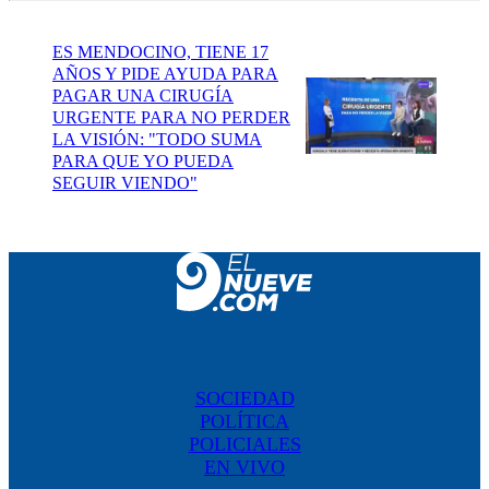
ES MENDOCINO, TIENE 17
AÑOS Y PIDE AYUDA PARA
PAGAR UNA CIRUGÍA
URGENTE PARA NO PERDER
LA VISIÓN: "TODO SUMA
PARA QUE YO PUEDA
SEGUIR VIENDO"
SOCIEDAD
POLÍTICA
POLICIALES
EN VIVO