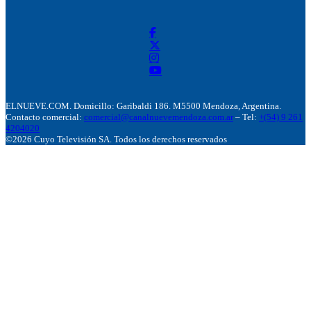
ELNUEVE.COM. Domicillo: Garibaldi 186. M5500 Mendoza, Argentina.
Contacto comercial:
comercial@canalnuevemendoza.com.ar
– Tel:
+(54) 9 261
4204020
©2026 Cuyo Televisión SA. Todos los derechos reservados