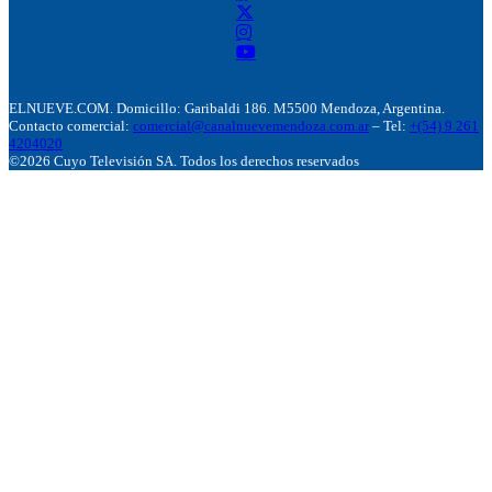
ELNUEVE.COM. Domicillo: Garibaldi 186. M5500 Mendoza, Argentina.
Contacto comercial:
comercial@canalnuevemendoza.com.ar
– Tel:
+(54) 9 261
4204020
©2026 Cuyo Televisión SA. Todos los derechos reservados