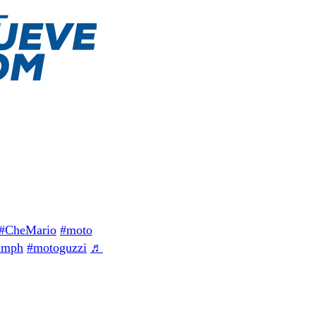
#CheMario
#moto
umph
#motoguzzi
♬