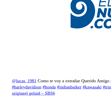
@lucas_1981
Como te voy a extrañar Querido Amigo
#harleydavidson
#honda
#indianbaiker
#kawasaki
#tri
origineel geluid – SBS6