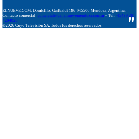
ELNUEVE.COM. Domicillo: Garibaldi 186. M5500 Mendoza, Argentina.
Contacto comercial:
comercial@canalnuevemendoza.com.ar
– Tel:
+(54) 9 261
4204020
©2026 Cuyo Televisión SA. Todos los derechos reservados