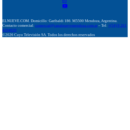
ELNUEVE.COM. Domicillo: Garibaldi 186. M5500 Mendoza, Argentina.
Contacto comercial:
comercial@canalnuevemendoza.com.ar
– Tel:
+(54) 9 261
4204020
©2026 Cuyo Televisión SA. Todos los derechos reservados