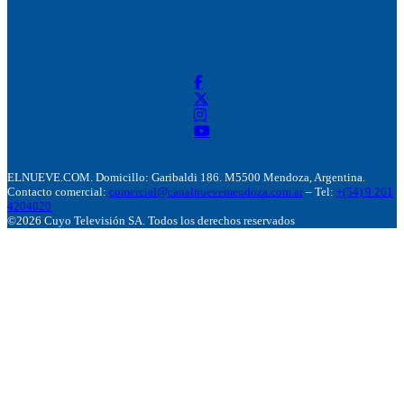
ELNUEVE.COM. Domicillo: Garibaldi 186. M5500 Mendoza, Argentina.
Contacto comercial:
comercial@canalnuevemendoza.com.ar
– Tel:
+(54) 9 261
4204020
©2026 Cuyo Televisión SA. Todos los derechos reservados