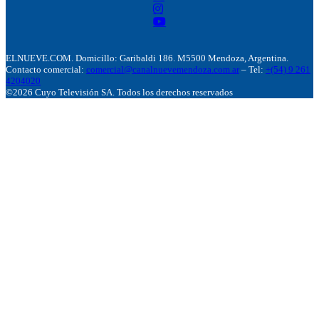
ELNUEVE.COM. Domicillo: Garibaldi 186. M5500 Mendoza, Argentina.
Contacto comercial:
comercial@canalnuevemendoza.com.ar
– Tel:
+(54) 9 261
4204020
©2026 Cuyo Televisión SA. Todos los derechos reservados