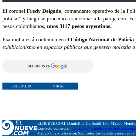
El coronel
Fredy Delgado
, comandante operativo de la Pol
policial” y luego se procedió a sancionar a la pareja con 16 
pesos colombianos,
unos 3117 pesos argentinos.
Esa multa está contenida en el
Código Nacional de Policía
exhibicionismo en espacios públicos que generen molestia 
SEGUINOS EN
COLOMBIA
VIRAL
ELNUEVE.COM. Domicillo: Garibaldi 186. M5500 Mendoza
Contacto comercial:
comercial@canalnuevemendoza.com.a
©2026 Cuyo Televisión SA. Todos los derechos reservados