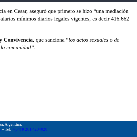
icía en Cesar, aseguró que primero se hizo “una mediación
salarios mínimos diarios legales vigentes, es decir 416.662
 y Convivencia,
que sanciona “
los actos sexuales o de
a la comunidad”.
, Argentina.
r
– Tel:
+(54) 9 261 4204020