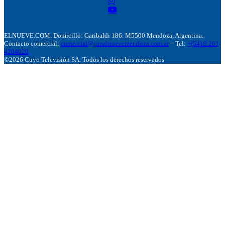
ELNUEVE.COM. Domicillo: Garibaldi 186. M5500 Mendoza, Argentina.
Contacto comercial:
comercial@canalnuevemendoza.com.ar
– Tel:
+(54) 9 261
4204020
©2026 Cuyo Televisión SA. Todos los derechos reservados