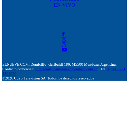
EN VIVO
ELNUEVE.COM. Domicillo: Garibaldi 186. M5500 Mendoza, Argentina.
Contacto comercial:
comercial@canalnuevemendoza.com.ar
– Tel:
+(54) 9 261
4204020
©2026 Cuyo Televisión SA. Todos los derechos reservados