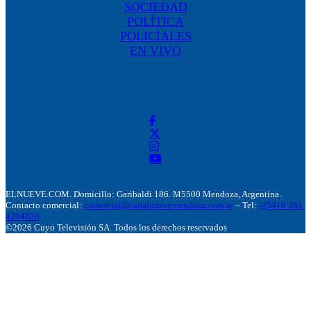
SOCIEDAD
POLÍTICA
POLICIALES
EN VIVO
ELNUEVE.COM. Domicillo: Garibaldi 186. M5500 Mendoza, Argentina.
Contacto comercial:
comercial@canalnuevemendoza.com.ar
– Tel:
+(54) 9 261
4204020
©2026 Cuyo Televisión SA. Todos los derechos reservados