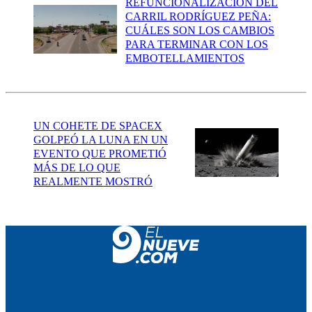
REFUNCIONALIZACIÓN DEL
CARRIL RODRÍGUEZ PEÑA:
CUÁLES SON LOS CAMBIOS
PARA TERMINAR CON LOS
EMBOTELLAMIENTOS
UN COHETE DE SPACEX
GOLPEÓ LA LUNA EN UN
EVENTO QUE PROMETIÓ
MÁS DE LO QUE
REALMENTE MOSTRÓ