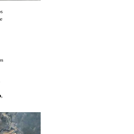
os
de
os
.
a
,