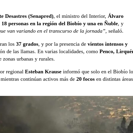
te Desastres (Senapred)
, el ministro del Interior,
Álvaro
n
18 personas en la región del Biobío y una en Ñuble
, y
que van variando en el transcurso de la jornada”
, señaló.
eran los
37 grados
, y por la presencia de
vientos intensos y
ión de las llamas. En varias localidades, como
Penco, Lirqué
e zonas urbanas y rurales.
ctor regional
Esteban Krause
informó que solo en el Biobío l
 mientras continúan activos más de
20 focos
en distintas áreas