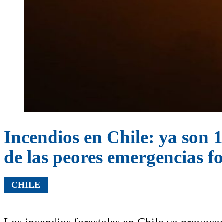
Incendios en Chile: ya son 
de las peores emergencias fo
CHILE