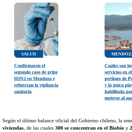
SALUD
MENDOZ
Confirmaron el
Cuáles son lo
segundo caso de gripe
servicios en el
H3N2 en Mendoza y
perilago de Po
refuerzan la vigilancia
y la única pla
sanitaria
habilitada pa
meterse al ag
Según el último balance oficial del Gobierno chileno, la e
viviendas
, de las cuales
300 se concentran en el Biobío
y