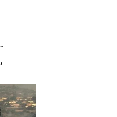
n,
os