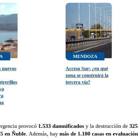
A
MENDOZA
s nuevos
Acceso Sur: ¿en qué
zona se construirá la
trerillos
tercera vía?
ya
ra
ua
mergencia provocó
1.533 damnificados
y la destrucción de
325
25 en Ñuble
. Además, hay
más de 1.100 casas en evaluación