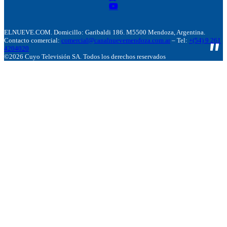
ELNUEVE.COM. Domicillo: Garibaldi 186. M5500 Mendoza, Argentina.
Contacto comercial:
comercial@canalnuevemendoza.com.ar
– Tel:
+(54) 9 261
4204020
©2026 Cuyo Televisión SA. Todos los derechos reservados