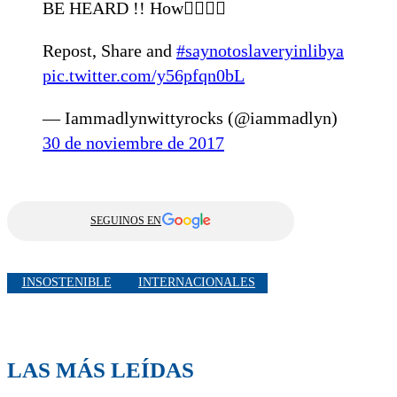
BE HEARD !! How👇🏾👇🏾
Repost, Share and
#saynotoslaveryinlibya
pic.twitter.com/y56pfqn0bL
— Iammadlynwittyrocks (@iammadlyn)
30 de noviembre de 2017
SEGUINOS EN
INSOSTENIBLE
INTERNACIONALES
LAS MÁS LEÍDAS