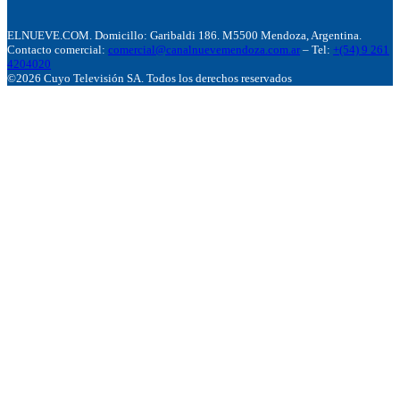
ELNUEVE.COM. Domicillo: Garibaldi 186. M5500 Mendoza, Argentina.
Contacto comercial:
comercial@canalnuevemendoza.com.ar
– Tel:
+(54) 9 261
4204020
©2026 Cuyo Televisión SA. Todos los derechos reservados