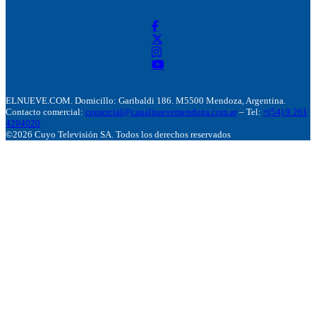
ELNUEVE.COM. Domicillo: Garibaldi 186. M5500 Mendoza, Argentina.
Contacto comercial:
comercial@canalnuevemendoza.com.ar
– Tel:
+(54) 9 261
4204020
©2026 Cuyo Televisión SA. Todos los derechos reservados