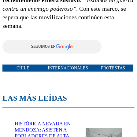
recientemente Piñera sostuvo:
“Estamos en guerra
contra un enemigo poderoso”
. Con este marco, se
espera que las movilizaciones continúen esta
semana.
SEGUINOS EN
CHILE
INTERNACIONALES
PROTESTAS
LAS MÁS LEÍDAS
HISTÓRICA NEVADA EN
MENDOZA: ASISTEN A
POBLADORES DE ALTA